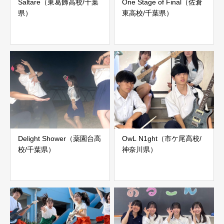
Saltare（東葛飾高校/千葉
One Stage of Final（佐倉
県）
東高校/千葉県）
Delight Shower（薬園台高
OwL N1ght（市ケ尾高校/
校/千葉県）
神奈川県）