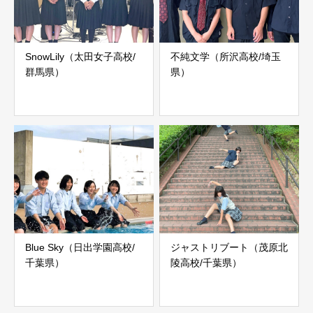
SnowLily（太田女子高校/
不純文学（所沢高校/埼玉
群馬県）
県）
Blue Sky（日出学園高校/
ジャストリブート（茂原北
千葉県）
陵高校/千葉県）