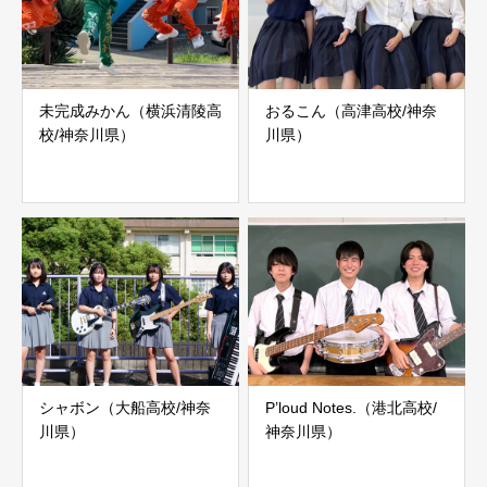
未完成みかん（横浜清陵高
おるこん（高津高校/神奈
校/神奈川県）
川県）
シャボン（大船高校/神奈
P’loud Notes.（港北高校/
川県）
神奈川県）