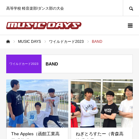
SEARCH
高等学校 軽音楽部/ダンス部の大会
MUSIC DAYS
ワイルドカード2023
BAND
ホーム
BAND
ワイルドカード2023
The Apples（函館工業高
ねぎとろすたー（青森高