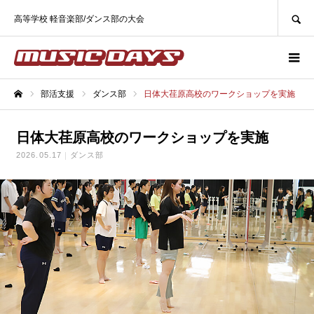
SEARCH
高等学校 軽音楽部/ダンス部の大会
部活支援
ダンス部
日体大荏原高校のワークショップを実施
ホーム
日体大荏原高校のワークショップを実施
2026.05.17
ダンス部