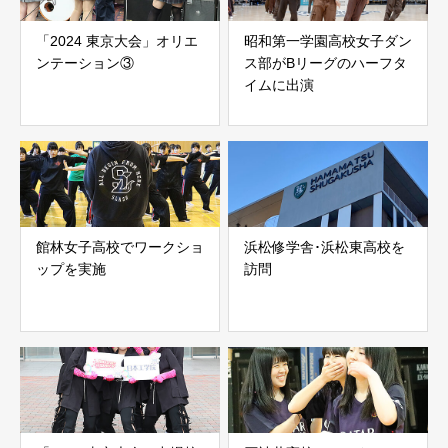
「2024 東京大会」オリエ
昭和第一学園高校女子ダン
ンテーション③
ス部がBリーグのハーフタ
イムに出演
館林女子高校でワークショ
浜松修学舎･浜松東高校を
ップを実施
訪問