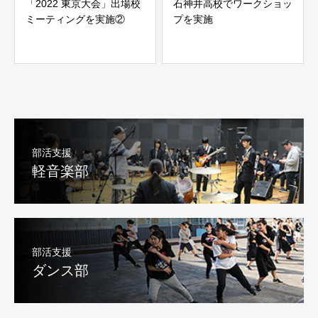
「2022 東京大会」出場校
石神井高校でワークショッ
ミーティングを実施②
プを実施
部活支援
軽音楽部
部活支援
ダンス部