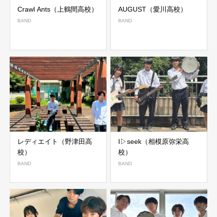
Crawl Ants（上鶴間高校）
AUGUST（愛川高校）
BAND
BAND
レディエイト（野津田高
I▷seek（相模原弥栄高
校）
校）
BAND
BAND