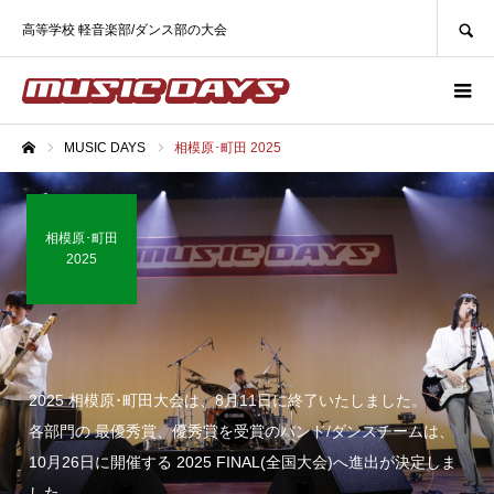
SEARCH
高等学校 軽音楽部/ダンス部の大会
MUSIC DAYS
相模原･町田 2025
ホーム
相模原･町田
2025
2025 相模原･町田大会は、8月11日に終了いたしました。
各部門の 最優秀賞、優秀賞を受賞のバンド/ダンスチームは、
10月26日に開催する 2025 FINAL(全国大会)へ進出が決定しま
した。