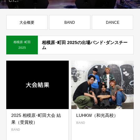
大会概要
BAND
DANCE
相模原･町田 2025の出場バンド･ダンスチー
相模原･町田
ム
2025
2025 相模原･町田大会 結
LUHKW（和光高校）
果（受賞校）
BAND
BAND