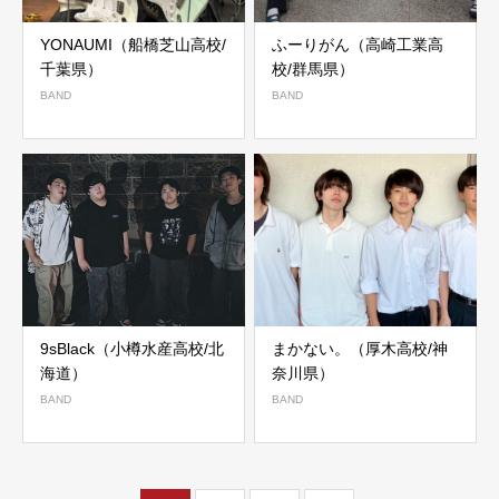
YONAUMI（船橋芝山高校/
ふーりがん（高崎工業高
千葉県）
校/群馬県）
BAND
BAND
9sBlack（小樽水産高校/北
まかない。（厚木高校/神
海道）
奈川県）
BAND
BAND