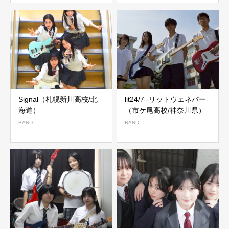
Signal（札幌新川高校/北
lit24/7 -リットウェネバー-
海道）
（市ケ尾高校/神奈川県）
BAND
BAND