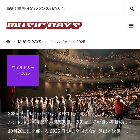
SEARCH
高等学校 軽音楽部/ダンス部の大会
MUSIC DAYS
ワイルドカード 2025
ホーム
ワイルドカー
ド 2025
2025 ワイルドカードは、9月25日に終了いたしました。
バンド/ダンス各部門の最優秀賞、優秀賞、奨励賞の受賞校は、
10月26日に開催する 2025 FINAL(全国大会)へ進出が決定しま
した。