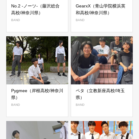
No.2 -ノーツ-（藤沢総合
GearxX（青山学院横浜英
高校/神奈川県）
和高校/神奈川県）
BAND
BAND
Pygmee（岸根高校/神奈川
ペタ（立教新座高校/埼玉
県）
県）
BAND
BAND