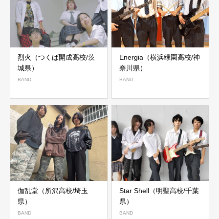
烈火（つくば開成高校/茨
Energia（横浜緑園高校/神
城県）
奈川県）
BAND
BAND
伽乱堂（所沢高校/埼玉
Star Shell（明聖高校/千葉
県）
県）
BAND
BAND