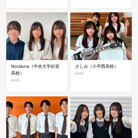
Noctiluna（中央大学杉並
さしみ（小平西高校）
高校）
BAND
BAND