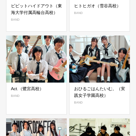
ビビットハイドアウト（東
ヒトヒガオ（雪谷高校）
海大学付属高輪台高校）
BAND
BAND
Act.（鷺宮高校）
おひるごはんたいむ。（実
践女子学園高校）
BAND
BAND