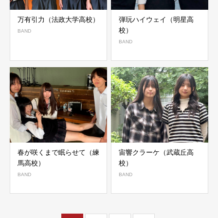
万有引力（法政大学高校）
弾玩ハイウェイ（明星高
校）
BAND
BAND
春が咲くまで眠らせて（練
宙響クラーケ（武蔵丘高
馬高校）
校）
BAND
BAND