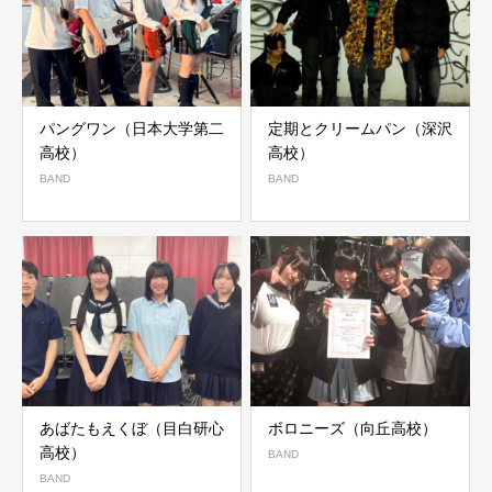
パングワン（日本大学第二
定期とクリームパン（深沢
高校）
高校）
BAND
BAND
あばたもえくぼ（目白研心
ボロニーズ（向丘高校）
高校）
BAND
BAND