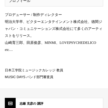
プロフィール
プロデューサー
/
制作ディレクター
明治大学卒
、
ビクターエンタテインメント株式会社、徳間ジ
ャパン・コミュニケーションズ株式会社にて多くのアーティ
ストをリリース。
山崎育三郎、田原俊彦、
MINMI
、
LOVEPSYCHEDELICO
etc
…
日本工学院ミュージックカレッジ 教員
MUSIC DAYS バンド部門審査員
志鎌 克彦の 講評