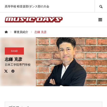
SEARCH
高等学校 軽音楽部/ダンス部の大会
審査員紹介
志鎌 克彦
ホーム
BAND
志鎌 克彦
日本工学院専門学校