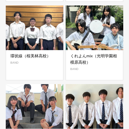
環状線（桜美林高校）
くれよんmix（光明学園相
模原高校）
BAND
BAND