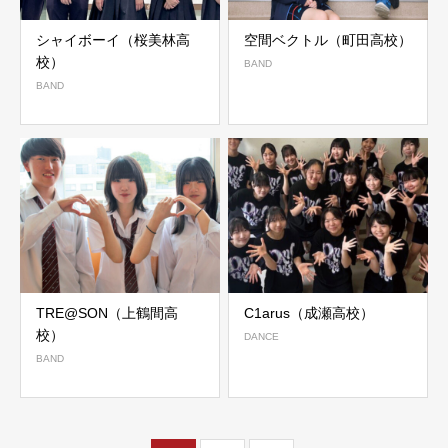
シャイボーイ（桜美林高
空間ベクトル（町田高校）
校）
BAND
BAND
TRE@SON（上鶴間高
C1arus（成瀬高校）
校）
DANCE
BAND