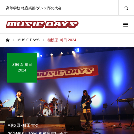
SEARCH
高等学校 軽音楽部/ダンス部の大会
MUSIC DAYS
相模原･町田 2024
ホーム
相模原･町田
2024
相模原･町田大会
2024年8月10日 相模原市民会館