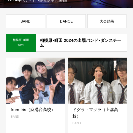
BAND
DANCE
大会結果
相模原･町田 2024の出場バンド･ダンスチー
相模原･町田
ム
2024
from Iris（麻溝台高校）
ドグラ・マグラ（上溝高
校）
BAND
BAND