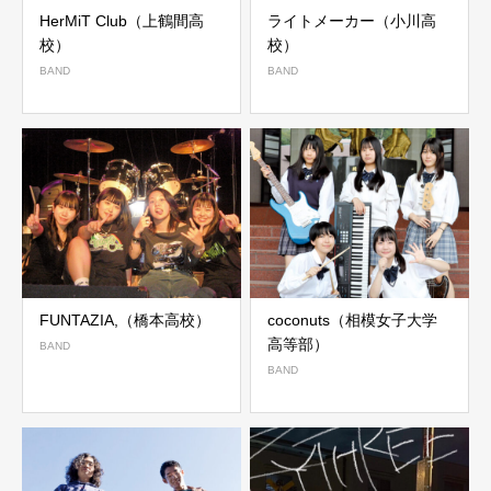
HerMiT Club（上鶴間高
ライトメーカー（小川高
校）
校）
BAND
BAND
FUNTAZIA,（橋本高校）
coconuts（相模女子大学
高等部）
BAND
BAND