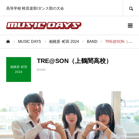
SEARCH
高等学校 軽音楽部/ダンス部の大会
MUSIC DAYS
相模原･町田 2024
BAND
TRE@SON（上鶴間高校）
ホーム
TRE@SON（上鶴間高校）
相模原･町田
BAND
2024