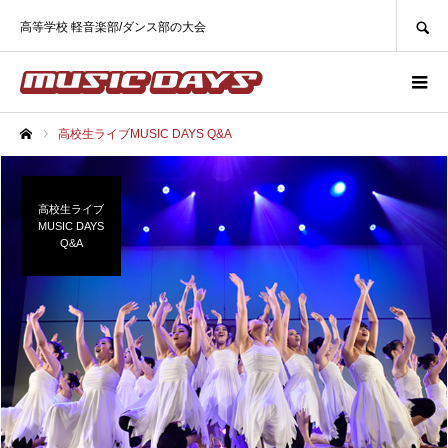
SEARCH
高等学校 軽音楽部/ダンス部の大会
高校生ライブMUSIC DAYS Q&A
ホーム
高校生ライブ
MUSIC DAYS
Q&A