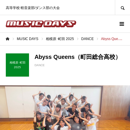
SEARCH
高等学校 軽音楽部/ダンス部の大会
MUSIC DAYS
相模原･町田 2025
DANCE
Abyss Queens（町田総合高校）
ホーム
Abyss Queens（町田総合高校）
相模原･町田
DANCE
2025