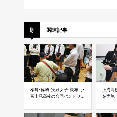
関連記事
桜町･篠崎･実践女子･調布北･
上溝高
富士見高校の合同バンドワー
を実施
クショップを実施