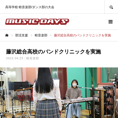
SEARCH
高等学校 軽音楽部/ダンス部の大会
部活支援
軽音楽部
藤沢総合高校のバンドクリニックを実施
ホーム
藤沢総合高校のバンドクリニックを実施
2023.04.23
軽音楽部