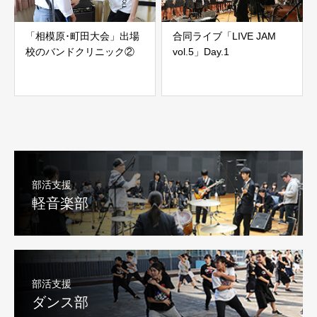
「相模原･町田大会」出場
合同ライブ「LIVE JAM
校のバンドクリニック②
vol.5」Day.1
部活支援
軽音楽部
部活支援
ダンス部