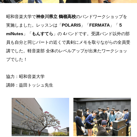
昭和音楽大学で
神奈川県立 鶴嶺高校
のバンドワークショップを
実施しました。レッスンは「
POLARIS
」「
FERMATA
」「
５
miNutes
」「
もんすてら
」の 4バンドです。受講バンド以外の部
員も自分と同じパートの近くで真剣にメモを取りながらの全員受
講でした。軽音楽部 全体のレベルアップが出来たワークショッ
プでした！
協力：昭和音楽大学
講師：益田トッシュ先生