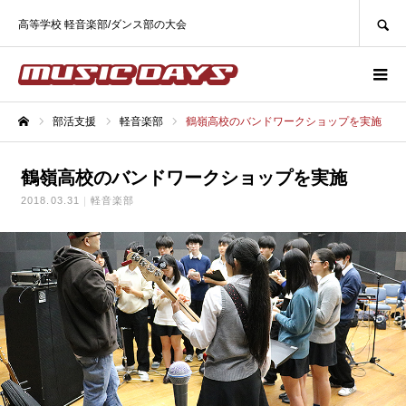
SEARCH
高等学校 軽音楽部/ダンス部の大会
部活支援
軽音楽部
鶴嶺高校のバンドワークショップを実施
ホーム
鶴嶺高校のバンドワークショップを実施
2018.03.31
軽音楽部