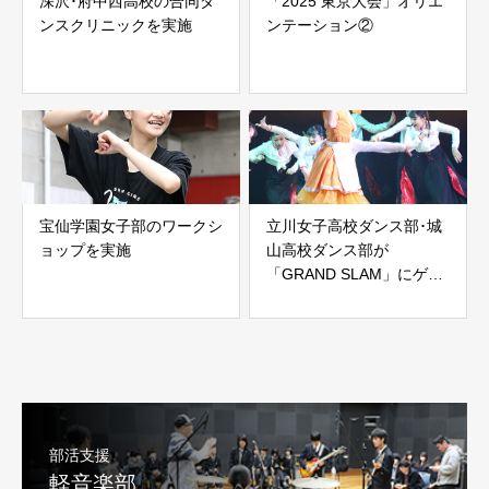
深沢･府中西高校の合同ダ
「2025 東京大会」オリエ
ンスクリニックを実施
ンテーション②
宝仙学園女子部のワークシ
立川女子高校ダンス部･城
ョップを実施
山高校ダンス部が
「GRAND SLAM」にゲス
ト出演
部活支援
軽音楽部