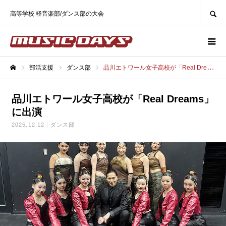
SEARCH
高等学校 軽音楽部/ダンス部の大会
部活支援
ダンス部
品川エトワール女子高校が「Real Dreams」に出演
ホーム
品川エトワール女子高校が「Real Dreams」
に出演
2025.12.12
ダンス部