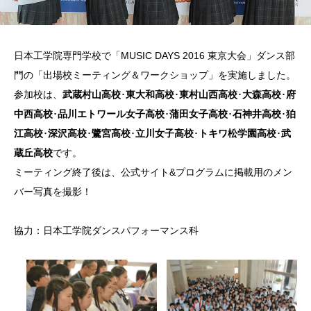
日本工学院専門学校で「MUSIC DAYS 2016 東京大会」ダンス部
門の「出場校ミーティング＆ワークショップ」を実施しました。
参加校は、
武蔵村山高校
･
東大和高校
･
東村山西高校
･
大森高校
･
府
中西高校
･
品川エトワール女子高校
･
蒲田女子高校
･
石神井高校
･
狛
江高校
･
深沢高校
･
鷺宮高校
･
立川女子高校
･
トキワ松学園高校
･
武
蔵丘高校
です。
ミーティング終了後は、公式サイト&プログラムに掲載用のメン
バー写真を撮影！
協力：日本工学院ダンスパフォーマンス科