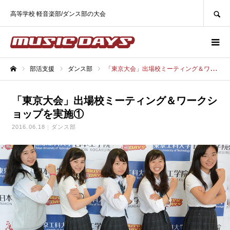
SEARCH
高等学校 軽音楽部/ダンス部の大会
部活支援
ダンス部
「東京大会」出場校ミーティング＆ワークショップを実施①
ホーム
「東京大会」出場校ミーティング＆ワークシ
ョップを実施①
2016.06.18
ダンス部