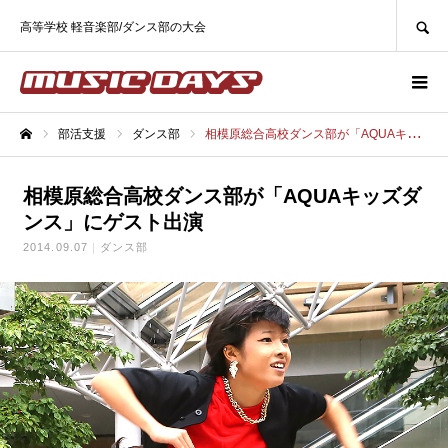
SEARCH
高等学校 軽音楽部/ダンス部の大会
部活支援
ダンス部
相模原総合高校ダンス部が「AQUAキッズダンス」にゲスト出演
ホーム
相模原総合高校ダンス部が「AQUAキッズダ
ンス」にゲスト出演
2014.09.07
ダンス部