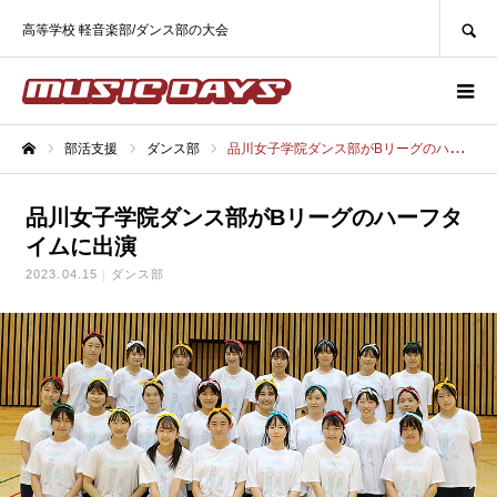
SEARCH
高等学校 軽音楽部/ダンス部の大会
部活支援
ダンス部
品川女子学院ダンス部がBリーグのハーフタイムに出演
ホーム
品川女子学院ダンス部がBリーグのハーフタ
イムに出演
2023.04.15
ダンス部