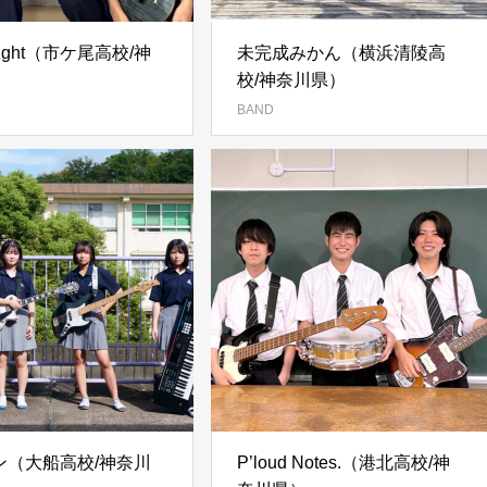
N1ght（市ケ尾高校/神
未完成みかん（横浜清陵高
）
校/神奈川県）
BAND
ン（大船高校/神奈川
P’loud Notes.（港北高校/神