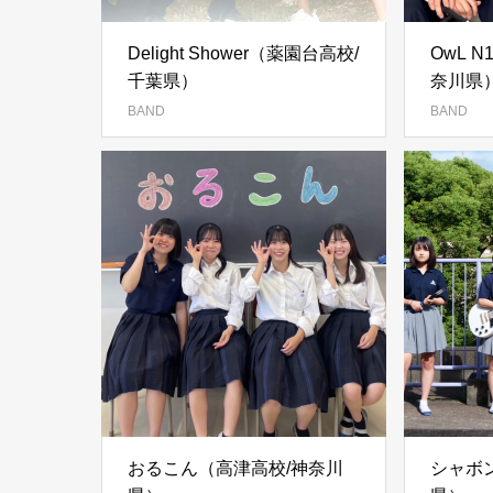
Delight Shower（薬園台高校/
OwL 
千葉県）
奈川県
BAND
BAND
おるこん（高津高校/神奈川
シャボ