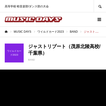
SEARCH
高等学校 軽音楽部/ダンス部の大会
MUSIC DAYS
ワイルドカード2023
BAND
ジャストリブート（茂原北陵高校/千葉県）
ホーム
ジャストリブート（茂原北陵高校/
ワイルドカー
千葉県）
ド2023
BAND