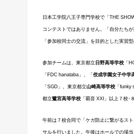
日本工学院八王子専門学校で「THE SHOWC
コンテストではありません。「自分たちが
「参加校同士の交流」を目的とした実習型
参加チームは、東京都立
日野高等学校
「H
「FDC hanataba」、「
佼成学園女子中学
「SGD」、東京都立
山崎高等学校
「funky
都立
鷺宮高等学校
「覇音 XXI」以上７校
午前は７校合同で「ケガ防止に繋がるストレッ
サルを行いました。午後はホールでの場当