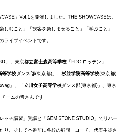
ASE」Vol.1を開催しました。THE SHOWCASEは、
楽しむこと」「観客を楽しませること」「学ぶこと」
のライブイベントです。
GD」、東京都立
富士森高等学校
「FDC ロッテン」
高等学校
ダンス部(東京都)」、
杉並学院高等学校
(東京都)
 swag」、「
立川女子高等学校
ダンス部(東京都)」、東京
･８チームの皆さんです！
チ講習」受講と「GEM STONE STUDIO」でリハー
たり、そして本番前に各校の顧問、コーチ、代表生徒さ