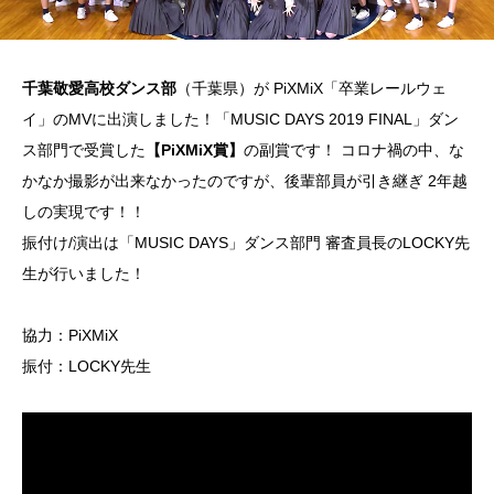
千葉敬愛高校ダンス部
（千葉県）が PiXMiX「卒業レールウェ
イ」のMVに出演しました！「MUSIC DAYS 2019 FINAL」ダン
ス部門で受賞した
【PiXMiX賞】
の副賞です！ コロナ禍の中、な
かなか撮影が出来なかったのですが、後輩部員が引き継ぎ 2年越
しの実現です！！
振付け/演出は「MUSIC DAYS」ダンス部門 審査員長のLOCKY先
生が行いました！
協力：
PiXMiX
振付：
LOCKY先生