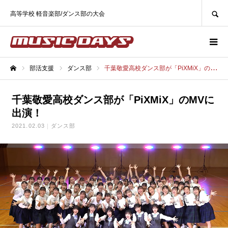
SEARCH
高等学校 軽音楽部/ダンス部の大会
部活支援
ダンス部
千葉敬愛高校ダンス部が「PiXMiX」のMVに出演！
ホーム
千葉敬愛高校ダンス部が「PiXMiX」のMVに
出演！
2021.02.03
ダンス部