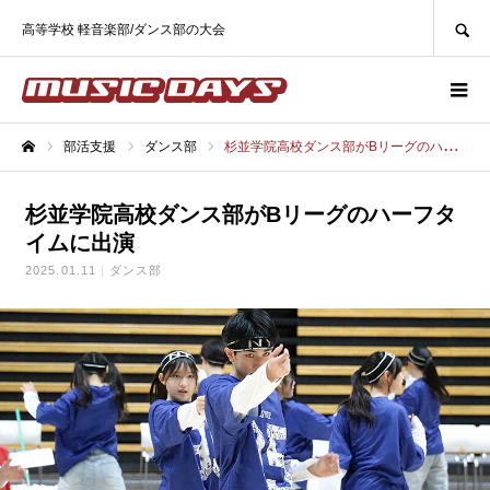
SEARCH
高等学校 軽音楽部/ダンス部の大会
部活支援
ダンス部
杉並学院高校ダンス部がBリーグのハーフタイムに出演
ホーム
杉並学院高校ダンス部がBリーグのハーフタ
イムに出演
2025.01.11
ダンス部