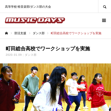
SEARCH
高等学校 軽音楽部/ダンス部の大会
部活支援
ダンス部
町田総合高校でワークショップを実施
ホーム
町田総合高校でワークショップを実施
2020.01.09
ダンス部