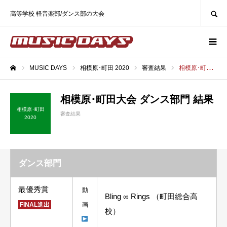
SEARCH
高等学校 軽音楽部/ダンス部の大会
MUSIC DAYS
相模原･町田 2020
審査結果
相模原･町田大会 ダンス部門 結果
ホーム
相模原･町田大会 ダンス部門 結果
相模原･町田
審査結果
2020
ダンス部門
最優秀賞
動
Bling ∞ Rings （町田総合高
FINAL進出
画
校）