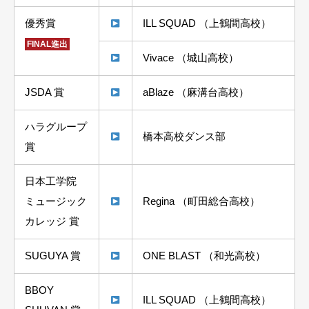
優秀賞
ILL SQUAD （上鶴間高校）
FINAL進出
Vivace （城山高校）
JSDA 賞
aBlaze （麻溝台高校）
ハラグループ
橋本高校ダンス部
賞
日本工学院
ミュージック
Regina （町田総合高校）
カレッジ 賞
SUGUYA 賞
ONE BLAST （和光高校）
BBOY
ILL SQUAD （上鶴間高校）