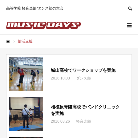
SEARCH
高等学校 軽音楽部/ダンス部の大会
部活支援
ホーム
城山高校でワークショップを実施
2016.10.03
ダンス部
相模原青陵高校でバンドクリニック
を実施
2016.08.26
軽音楽部