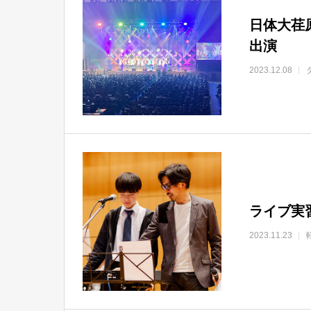
日体大荏原
出演
2023.12.08
ライブ実習「
2023.11.23