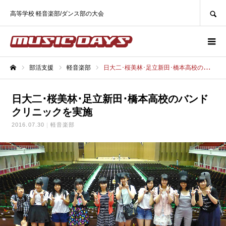
SEARCH
高等学校 軽音楽部/ダンス部の大会
部活支援
軽音楽部
日大二･桜美林･足立新田･橋本高校のバンドクリニックを実施
ホーム
日大二･桜美林･足立新田･橋本高校のバンド
クリニックを実施
2016.07.30
軽音楽部