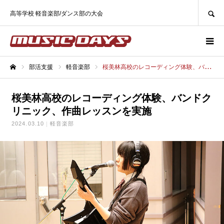
SEARCH
高等学校 軽音楽部/ダンス部の大会
部活支援
軽音楽部
桜美林高校のレコーディング体験、バンドクリニック、作曲レッスンを実施
ホーム
桜美林高校のレコーディング体験、バンドク
リニック、作曲レッスンを実施
2024.03.10
軽音楽部