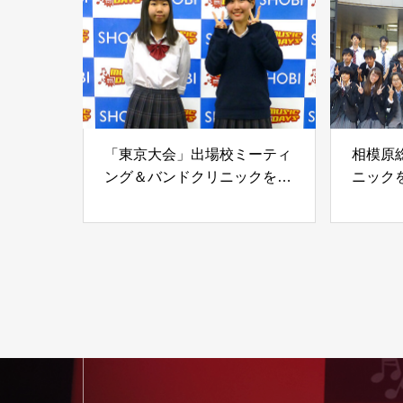
「東京大会」出場校ミーティ
相模原
ング＆バンドクリニックを実
ニック
施③