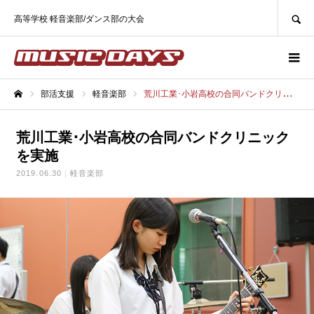
SEARCH
高等学校 軽音楽部/ダンス部の大会
部活支援
軽音楽部
荒川工業･小岩高校の合同バンドクリニックを実施
ホーム
荒川工業･小岩高校の合同バンドクリニック
を実施
2019.06.30
軽音楽部