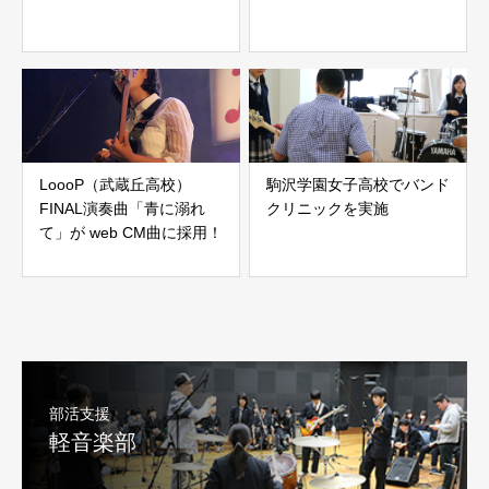
LoooP（武蔵丘高校）
駒沢学園女子高校でバンド
FINAL演奏曲「青に溺れ
クリニックを実施
て」が web CM曲に採用！
部活支援
軽音楽部