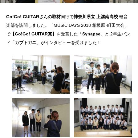
Go!Go! GUITARさんの取材
同行で
神奈川県立 上溝南高校
軽音
楽部を訪問しました。「MUSIC DAYS 2018 相模原･町田大会」
で
【Go!Go! GUITAR賞】
を受賞した「
Synapse
」と 2年生バン
ド「
カブトガニ
」がインタビューを受けました！