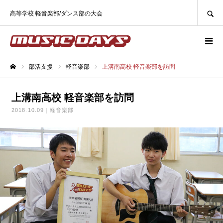
SEARCH
高等学校 軽音楽部/ダンス部の大会
部活支援
軽音楽部
上溝南高校 軽音楽部を訪問
ホーム
上溝南高校 軽音楽部を訪問
2018.10.09
軽音楽部