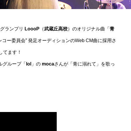
部門 グランプリ
LoooP
（
武蔵丘高校
）のオリジナル曲「
青
コー委員会” 発足オーディションのWeb CM曲に採用さ
演してます！
カルグループ「
lol
」の
moca
さんが「青に溺れて」を歌っ