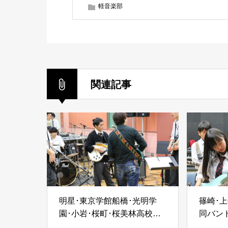
軽音楽部
関連記事
明星･東京学館船橋･光明学
篠崎･
園･小岩･桜町･桜美林高校の
同バン
合同バンドクリニックを実施
施