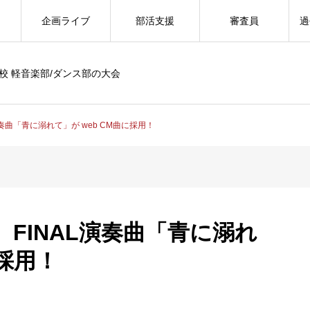
企画ライブ
部活支援
審査員
過
校 軽音楽部/ダンス部の大会
演奏曲「青に溺れて」が web CM曲に採用！
）FINAL演奏曲「青に溺れ
に採用！