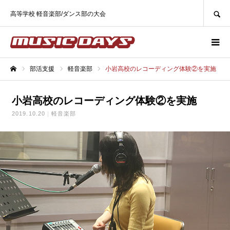
SEARCH
高等学校 軽音楽部/ダンス部の大会
部活支援
軽音楽部
小岩高校のレコーディング体験②を実施
ホーム
小岩高校のレコーディング体験②を実施
2019.10.20
軽音楽部