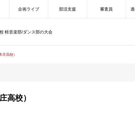
企画ライブ
部活支援
審査員
過
校 軽音楽部/ダンス部の大会
（本庄高校）
本庄高校）