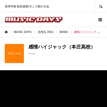
SEARCH
高等学校 軽音楽部/ダンス部の大会
MUSIC DAYS
北埼玉 2021
BAND
感情ハイジャック（本庄高校）
ホーム
感情ハイジャック（本庄高校）
北埼玉 2021
BAND