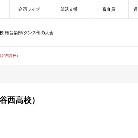
企画ライブ
部活支援
審査員
過
校 軽音楽部/ダンス部の大会
r（熊谷西高校）
（熊谷西高校）