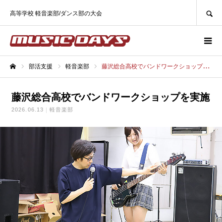
SEARCH
高等学校 軽音楽部/ダンス部の大会
部活支援
軽音楽部
藤沢総合高校でバンドワークショップを実施
ホーム
藤沢総合高校でバンドワークショップを実施
2026.06.13
軽音楽部