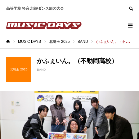
SEARCH
高等学校 軽音楽部/ダンス部の大会
MUSIC DAYS
北埼玉 2025
BAND
かふぇいん。（不動岡高校）
ホーム
かふぇいん。（不動岡高校）
北埼玉 2025
BAND