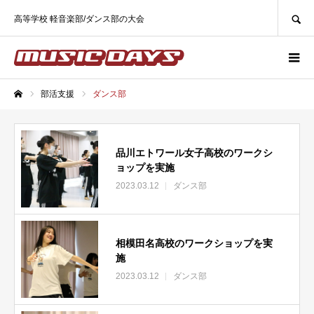
SEARCH
高等学校 軽音楽部/ダンス部の大会
部活支援
ダンス部
ホーム
品川エトワール女子高校のワークシ
ョップを実施
2023.03.12
ダンス部
相模田名高校のワークショップを実
施
2023.03.12
ダンス部