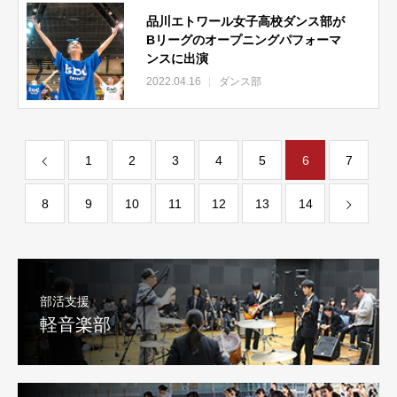
品川エトワール女子高校ダンス部が
Bリーグのオープニングパフォーマ
ンスに出演
2022.04.16
ダンス部
1
2
3
4
5
6
7
8
9
10
11
12
13
14
部活支援
軽音楽部