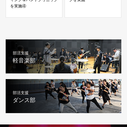
を実施④
部活支援
軽音楽部
部活支援
ダンス部