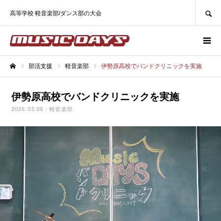
SEARCH
高等学校 軽音楽部/ダンス部の大会
部活支援
軽音楽部
伊勢原高校でバンドクリニックを実施
ホーム
伊勢原高校でバンドクリニックを実施
2026.03.06
軽音楽部