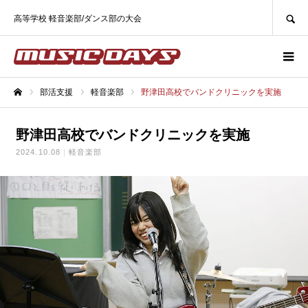
SEARCH
高等学校 軽音楽部/ダンス部の大会
部活支援
軽音楽部
野津田高校でバンドクリニックを実施
ホーム
野津田高校でバンドクリニックを実施
2024.10.08
軽音楽部