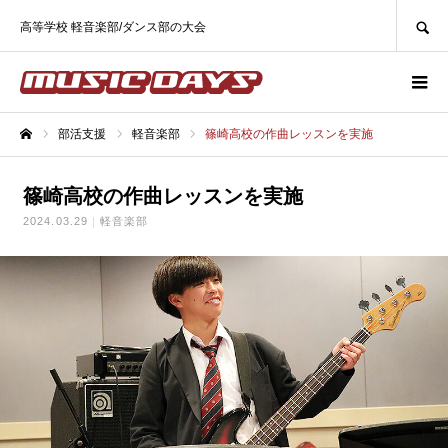
SEARCH
高等学校 軽音楽部/ダンス部の大会
部活支援
軽音楽部
篠崎高校の作曲レッスンを実施
ホーム
篠崎高校の作曲レッスンを実施
2024.03.29
軽音楽部