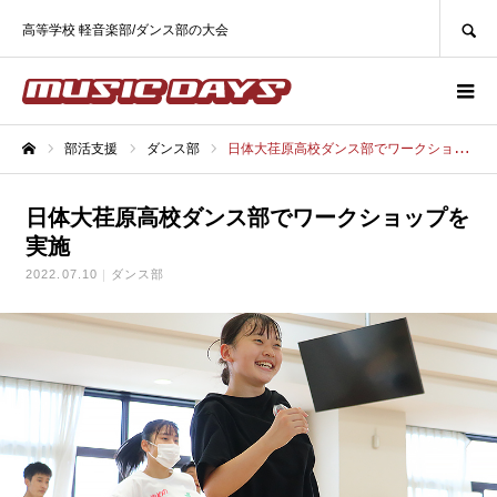
SEARCH
高等学校 軽音楽部/ダンス部の大会
部活支援
ダンス部
日体大荏原高校ダンス部でワークショップを実施
ホーム
日体大荏原高校ダンス部でワークショップを
実施
2022.07.10
ダンス部