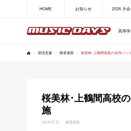
HOME
お知らせ
2026 大会
高等学
部活支援
軽音楽部
桜美林･上鶴間高校の合同バン
ホーム
桜美林･上鶴間高校
施
2019.07.21
軽音楽部