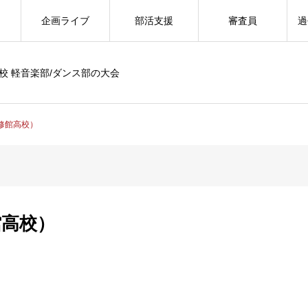
企画ライブ
部活支援
審査員
過
校 軽音楽部/ダンス部の大会
進修館高校）
館高校）