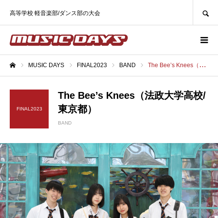
SEARCH
高等学校 軽音楽部/ダンス部の大会
MUSIC DAYS
FINAL2023
BAND
The Bee’s Knees（法政大学高校/東京都）
ホーム
The Bee’s Knees（法政大学高校/
東京都）
FINAL2023
BAND