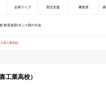
企画ライブ
部活支援
審査員
過
校 軽音楽部/ダンス部の大会
qs（久喜工業高校）
（久喜工業高校）