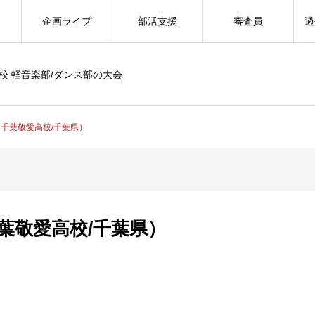
企画ライブ
部活支援
審査員
過
校 軽音楽部/ダンス部の大会
on（千葉敬愛高校/千葉県）
（千葉敬愛高校/千葉県）