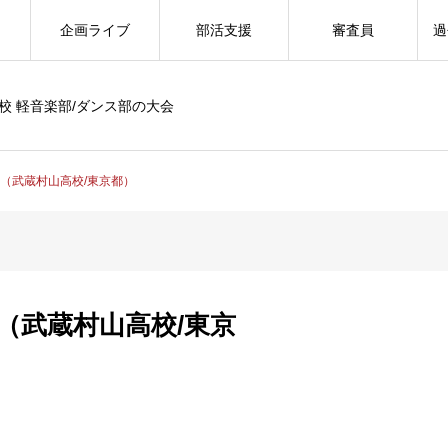
企画ライブ
部活支援
審査員
過
校 軽音楽部/ダンス部の大会
（武蔵村山高校/東京都）
（武蔵村山高校/東京