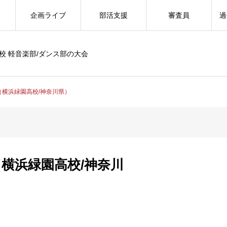
企画ライブ
部活支援
審査員
過
校 軽音楽部/ダンス部の大会
w’s（横浜緑園高校/神奈川県）
w’s（横浜緑園高校/神奈川